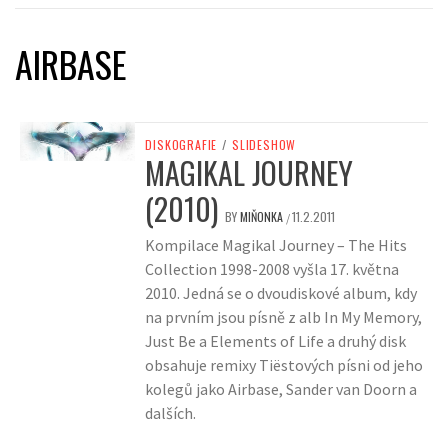
AIRBASE
DISKOGRAFIE
/
SLIDESHOW
MAGIKAL JOURNEY
(2010)
BY
MIŇONKA
11.2.2011
/
Kompilace Magikal Journey – The Hits
Collection 1998-2008 vyšla 17. května
2010. Jedná se o dvoudiskové album, kdy
na prvním jsou písně z alb In My Memory,
Just Be a Elements of Life a druhý disk
obsahuje remixy Tiëstových písni od jeho
kolegů jako Airbase, Sander van Doorn a
dalších.