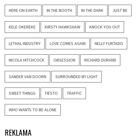
HERE ON EARTH
IN THE BOOTH
IN THE DARK
JUST BE
KELE OKEREKE
KIRSTY HAWKSHAW
KNOCK YOU OUT
LETHAL INDUSTRY
LOVE COMES AGAIN
NELLY FURTADO
NICOLA HITCHCOCK
OBSESSION
RICHARD DURAND
SANDER VAN DOORN
SURROUNDED BY LIGHT
SWEET THINGS
TIËSTO
TRAFFIC
WHO WANTS TO BE ALONE
REKLAMA