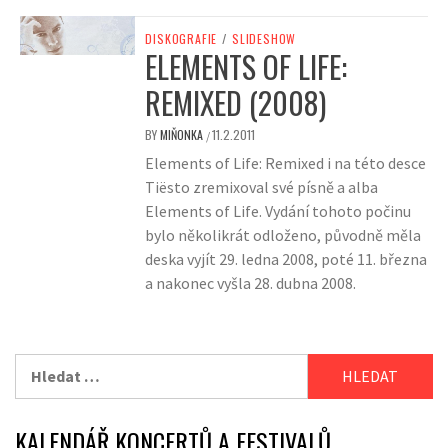
DISKOGRAFIE
/
SLIDESHOW
ELEMENTS OF LIFE:
REMIXED (2008)
BY
MIŇONKA
11.2.2011
/
Elements of Life: Remixed i na této desce
Tiësto zremixoval své písně a alba
Elements of Life. Vydání tohoto počinu
bylo několikrát odloženo, původně měla
deska vyjít 29. ledna 2008, poté 11. března
a nakonec vyšla 28. dubna 2008.
Vyhledávání
KALENDÁŘ KONCERTŮ A FESTIVALŮ