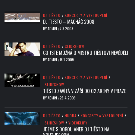
DJ TIËSTO
/
KONCERTY A VYSTOUPENÍ
DJ TIËSTO – MÁCHÁČ 2008
BY
ADMIN
7.8.2008
/
DJ TIËSTO
/
SLIDESHOW
CO JSTE MOŽNÁ O MISTRU TIËSTOVI NEVĚDĚLI
BY
ADMIN
16.1.2009
/
DJ TIËSTO
/
KONCERTY A VYSTOUPENÍ
/
SLIDESHOW
TIËSTO ZAVÍTÁ V ZÁŘÍ DO O2 ARENY V PRAZE
BY
ADMIN
28.4.2009
/
DJ TIËSTO
/
HUDBA
/
KONCERTY A VYSTOUPENÍ
/
SLIDESHOW
/
VIDEOKLIPY
JDEME S DOBOU ANEB DJ TIËSTO NA