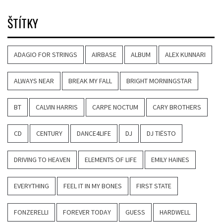
ŠTÍTKY
ADAGIO FOR STRINGS
AIRBASE
ALBUM
ALEX KUNNARI
ALWAYS NEAR
BREAK MY FALL
BRIGHT MORNINGSTAR
BT
CALVIN HARRIS
CARPE NOCTUM
CARY BROTHERS
CD
CENTURY
DANCE4LIFE
DJ
DJ TIËSTO
DRIVING TO HEAVEN
ELEMENTS OF LIFE
EMILY HAINES
EVERYTHING
FEEL IT IN MY BONES
FIRST STATE
FONZERELLI
FOREVER TODAY
GUESS
HARDWELL