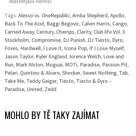
Blasterjaxx Remix)
Tags:
Alesso vs. OneRepublic
,
Amba Shepherd
,
Apollo
,
Back To The Acid
,
Baggi Begovic
,
Calvin Harris
,
Cango
,
Carried Away
,
Century
,
Champs
,
Clarity
,
Club life Vol. 3
Stockholm
,
Compromise
,
DJ Punish
,
DJ Tiësto
,
Dyro
,
Foxes
,
Hardwell
,
I Love It
,
Icona Pop
,
If I Lose Myself
,
Jason Taylor
,
Kyler England
,
lorence Welch
,
Love and
Run
,
Mark Alston
,
Moguai
,
MOTi
,
Paradise
,
Passion Pit
,
Pelari
,
Quintino & Alvaro
,
Shocker
,
Sweet Nothing
,
Tab
,
Take Me
,
Teddy Geiger
,
Tiësto
,
Tiësto & Dyro –
Paradise
,
United
,
Zedd
MOHLO BY TĚ TAKY ZAJÍMAT