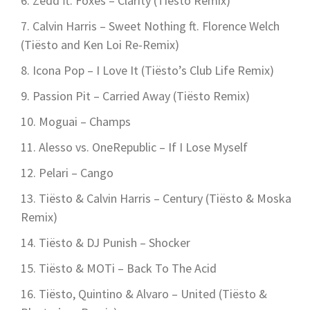
Zedd ft. Foxes – Clarity (Tiësto Remix)
Calvin Harris – Sweet Nothing ft. Florence Welch
(Tiësto and Ken Loi Re-Remix)
Icona Pop – I Love It (Tiësto’s Club Life Remix)
Passion Pit – Carried Away (Tiësto Remix)
Moguai – Champs
Alesso vs. OneRepublic – If I Lose Myself
Pelari – Cango
Tiësto & Calvin Harris – Century (Tiësto & Moska
Remix)
Tiësto & DJ Punish – Shocker
Tiësto & MOTi – Back To The Acid
Tiësto, Quintino & Alvaro – United (Tiësto &