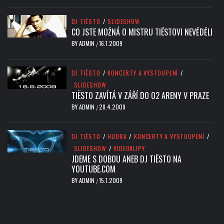
DJ TIËSTO
/
SLIDESHOW
CO JSTE MOŽNÁ O MISTRU TIËSTOVI NEVĚDĚLI
BY
ADMIN
16.1.2009
/
DJ TIËSTO
/
KONCERTY A VYSTOUPENÍ
/
SLIDESHOW
TIËSTO ZAVÍTÁ V ZÁŘÍ DO O2 ARENY V PRAZE
BY
ADMIN
28.4.2009
/
DJ TIËSTO
/
HUDBA
/
KONCERTY A VYSTOUPENÍ
/
SLIDESHOW
/
VIDEOKLIPY
JDEME S DOBOU ANEB DJ TIËSTO NA
YOUTUBE.COM
BY
ADMIN
15.1.2009
/