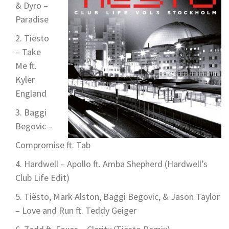
& Dyro –
Paradise
Tiësto
– Take
Me ft.
Kyler
England
Baggi
Begovic –
Compromise ft. Tab
Hardwell – Apollo ft. Amba Shepherd (Hardwell’s
Club Life Edit)
Tiësto, Mark Alston, Baggi Begovic, & Jason Taylor
– Love and Run ft. Teddy Geiger