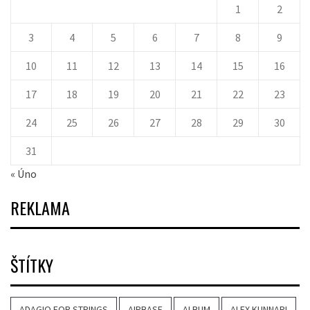
1
2
3
4
5
6
7
8
9
10
11
12
13
14
15
16
17
18
19
20
21
22
23
24
25
26
27
28
29
30
31
« Úno
REKLAMA
ŠTÍTKY
ADAGIO FOR STRINGS
AIRBASE
ALBUM
ALEX KUNNARI