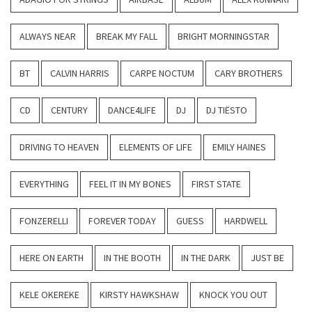
ALWAYS NEAR
BREAK MY FALL
BRIGHT MORNINGSTAR
BT
CALVIN HARRIS
CARPE NOCTUM
CARY BROTHERS
CD
CENTURY
DANCE4LIFE
DJ
DJ TIËSTO
DRIVING TO HEAVEN
ELEMENTS OF LIFE
EMILY HAINES
EVERYTHING
FEEL IT IN MY BONES
FIRST STATE
FONZERELLI
FOREVER TODAY
GUESS
HARDWELL
HERE ON EARTH
IN THE BOOTH
IN THE DARK
JUST BE
KELE OKEREKE
KIRSTY HAWKSHAW
KNOCK YOU OUT