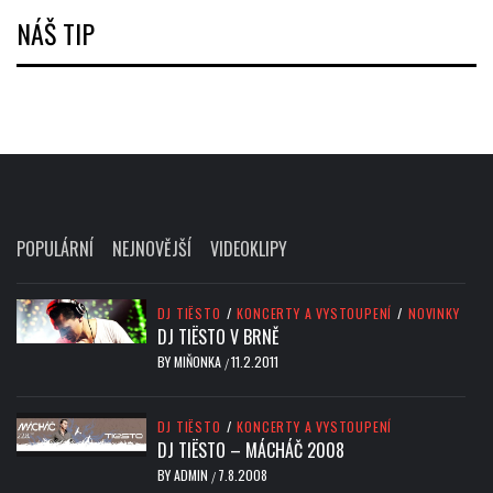
NÁŠ TIP
POPULÁRNÍ
NEJNOVĚJŠÍ
VIDEOKLIPY
DJ TIËSTO
/
KONCERTY A VYSTOUPENÍ
/
NOVINKY
DJ TIËSTO V BRNĚ
BY
MIŇONKA
11.2.2011
/
DJ TIËSTO
/
KONCERTY A VYSTOUPENÍ
DJ TIËSTO – MÁCHÁČ 2008
BY
ADMIN
7.8.2008
/