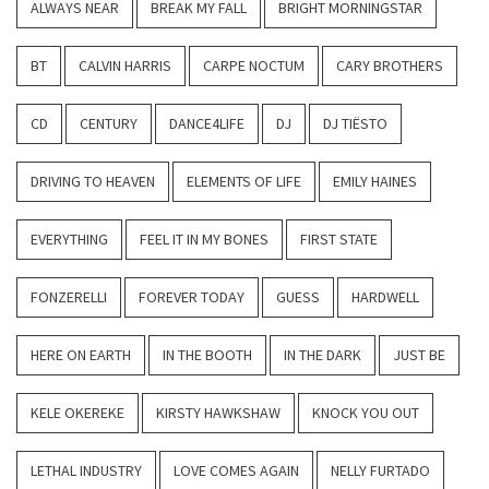
ALWAYS NEAR
BREAK MY FALL
BRIGHT MORNINGSTAR
BT
CALVIN HARRIS
CARPE NOCTUM
CARY BROTHERS
CD
CENTURY
DANCE4LIFE
DJ
DJ TIËSTO
DRIVING TO HEAVEN
ELEMENTS OF LIFE
EMILY HAINES
EVERYTHING
FEEL IT IN MY BONES
FIRST STATE
FONZERELLI
FOREVER TODAY
GUESS
HARDWELL
HERE ON EARTH
IN THE BOOTH
IN THE DARK
JUST BE
KELE OKEREKE
KIRSTY HAWKSHAW
KNOCK YOU OUT
LETHAL INDUSTRY
LOVE COMES AGAIN
NELLY FURTADO