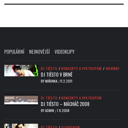
POPULÁRNÍ
NEJNOVĚJŠÍ
VIDEOKLIPY
DJ TIËSTO
/
KONCERTY A VYSTOUPENÍ
/
NOVINKY
DJ TIËSTO V BRNĚ
BY
MIŇONKA
11.2.2011
/
DJ TIËSTO
/
KONCERTY A VYSTOUPENÍ
DJ TIËSTO – MÁCHÁČ 2008
BY
ADMIN
7.8.2008
/
DJ TIËSTO
/
SLIDESHOW