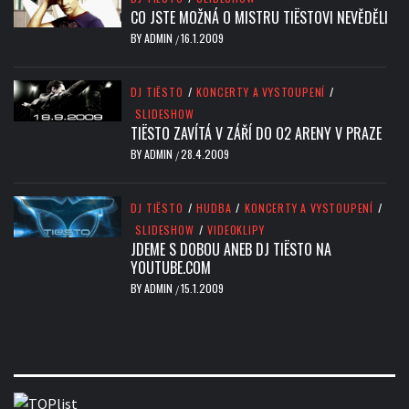
CO JSTE MOŽNÁ O MISTRU TIËSTOVI NEVĚDĚLI
BY
ADMIN
16.1.2009
/
DJ TIËSTO
/
KONCERTY A VYSTOUPENÍ
/
SLIDESHOW
TIËSTO ZAVÍTÁ V ZÁŘÍ DO O2 ARENY V PRAZE
BY
ADMIN
28.4.2009
/
DJ TIËSTO
/
HUDBA
/
KONCERTY A VYSTOUPENÍ
/
SLIDESHOW
/
VIDEOKLIPY
JDEME S DOBOU ANEB DJ TIËSTO NA
YOUTUBE.COM
BY
ADMIN
15.1.2009
/