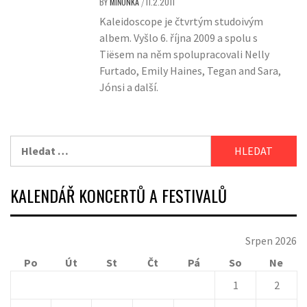
BY
MIŇONKA
11.2.2011
/
Kaleidoscope je čtvrtým studoivým
albem. Vyšlo 6. října 2009 a spolu s
Tiësem na něm spolupracovali Nelly
Furtado, Emily Haines, Tegan and Sara,
Jónsi a další.
Vyhledávání
KALENDÁŘ KONCERTŮ A FESTIVALŮ
Srpen 2026
Po
Út
St
Čt
Pá
So
Ne
1
2