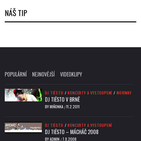
NÁŠ TIP
POPULÁRNÍ
NEJNOVĚJŠÍ
VIDEOKLIPY
DJ TIËSTO
/
KONCERTY A VYSTOUPENÍ
/
NOVINKY
DJ TIËSTO V BRNĚ
BY
MIŇONKA
11.2.2011
/
DJ TIËSTO
/
KONCERTY A VYSTOUPENÍ
DJ TIËSTO – MÁCHÁČ 2008
BY
ADMIN
7.8.2008
/