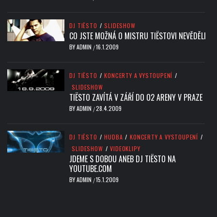
DJ TIËSTO
/
SLIDESHOW
CO JSTE MOŽNÁ O MISTRU TIËSTOVI NEVĚDĚLI
BY
ADMIN
16.1.2009
/
DJ TIËSTO
/
KONCERTY A VYSTOUPENÍ
/
SLIDESHOW
TIËSTO ZAVÍTÁ V ZÁŘÍ DO O2 ARENY V PRAZE
BY
ADMIN
28.4.2009
/
DJ TIËSTO
/
HUDBA
/
KONCERTY A VYSTOUPENÍ
/
SLIDESHOW
/
VIDEOKLIPY
JDEME S DOBOU ANEB DJ TIËSTO NA
YOUTUBE.COM
BY
ADMIN
15.1.2009
/