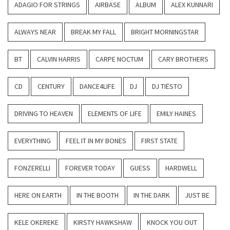
ADAGIO FOR STRINGS
AIRBASE
ALBUM
ALEX KUNNARI
ALWAYS NEAR
BREAK MY FALL
BRIGHT MORNINGSTAR
BT
CALVIN HARRIS
CARPE NOCTUM
CARY BROTHERS
CD
CENTURY
DANCE4LIFE
DJ
DJ TIËSTO
DRIVING TO HEAVEN
ELEMENTS OF LIFE
EMILY HAINES
EVERYTHING
FEEL IT IN MY BONES
FIRST STATE
FONZERELLI
FOREVER TODAY
GUESS
HARDWELL
HERE ON EARTH
IN THE BOOTH
IN THE DARK
JUST BE
KELE OKEREKE
KIRSTY HAWKSHAW
KNOCK YOU OUT