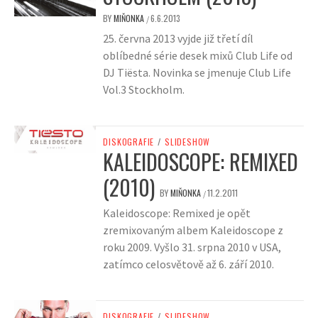
BY
MIŇONKA
6.6.2013
/
25. června 2013 vyjde již třetí díl
oblíbedné série desek mixů Club Life od
DJ Tiësta. Novinka se jmenuje Club Life
Vol.3 Stockholm.
DISKOGRAFIE
/
SLIDESHOW
KALEIDOSCOPE: REMIXED
(2010)
BY
MIŇONKA
11.2.2011
/
Kaleidoscope: Remixed je opět
zremixovaným albem Kaleidoscope z
roku 2009. Vyšlo 31. srpna 2010 v USA,
zatímco celosvětově až 6. září 2010.
DISKOGRAFIE
/
SLIDESHOW