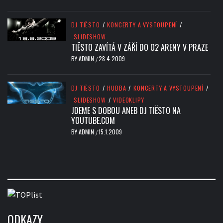
DJ TIËSTO
/
KONCERTY A VYSTOUPENÍ
/
SLIDESHOW
TIËSTO ZAVÍTÁ V ZÁŘÍ DO O2 ARENY V PRAZE
BY
ADMIN
28.4.2009
/
DJ TIËSTO
/
HUDBA
/
KONCERTY A VYSTOUPENÍ
/
SLIDESHOW
/
VIDEOKLIPY
JDEME S DOBOU ANEB DJ TIËSTO NA
YOUTUBE.COM
BY
ADMIN
15.1.2009
/
ODKAZY