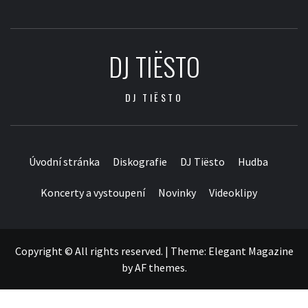
DJ TIËSTO
DJ TIËSTO
Úvodní stránka
Diskografie
DJ Tiësto
Hudba
Koncerty a vystoupení
Novinky
Videoklipy
Copyright © All rights reserved.
|
Theme:
Elegant Magazine
by
AF themes
.