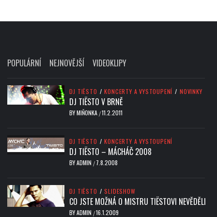
POPULÁRNÍ
NEJNOVĚJŠÍ
VIDEOKLIPY
DJ TIËSTO
/
KONCERTY A VYSTOUPENÍ
/
NOVINKY
DJ TIËSTO V BRNĚ
BY
MIŇONKA
11.2.2011
/
DJ TIËSTO
/
KONCERTY A VYSTOUPENÍ
DJ TIËSTO – MÁCHÁČ 2008
BY
ADMIN
7.8.2008
/
DJ TIËSTO
/
SLIDESHOW
CO JSTE MOŽNÁ O MISTRU TIËSTOVI NEVĚDĚLI
BY
ADMIN
16.1.2009
/