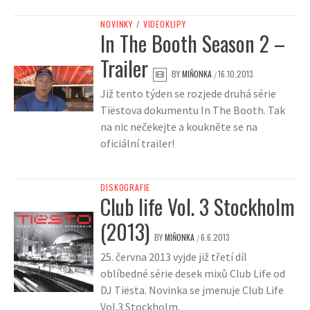
NOVINKY
/
VIDEOKLIPY
In The Booth Season 2 –
Trailer
BY
MIŇONKA
16.10.2013
/
Již tento týden se rozjede druhá série
Tiëstova dokumentu In The Booth. Tak
na nic nečekejte a koukněte se na
oficiální trailer!
DISKOGRAFIE
Club life Vol. 3 Stockholm
(2013)
BY
MIŇONKA
6.6.2013
/
25. června 2013 vyjde již třetí díl
oblíbedné série desek mixů Club Life od
DJ Tiësta. Novinka se jmenuje Club Life
Vol.3 Stockholm.