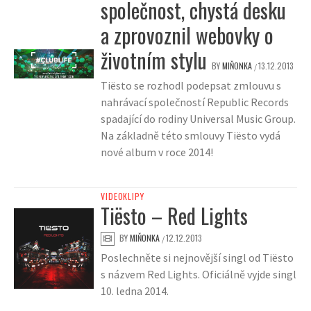
společnost, chystá desku
a zprovoznil webovky o
životním stylu
BY
MIŇONKA
13.12.2013
/
Tiësto se rozhodl podepsat zmlouvu s
nahrávací společností Republic Records
spadající do rodiny Universal Music Group.
Na základně této smlouvy Tiësto vydá
nové album v roce 2014!
VIDEOKLIPY
Tiësto – Red Lights
BY
MIŇONKA
12.12.2013
/
Poslechněte si nejnovější singl od Tiësto
s názvem Red Lights. Oficiálně vyjde singl
10. ledna 2014.