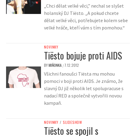
„Chci dělat velké věci,” nechal se slyšet
holanský DJ Tiësto. „A pokud chcete
dělat velké věci, potřebujete kolem sebe
velké hráče, kteří vám s tím pomohou.“
NOVINKY
Tiësto bojuje proti AIDS
BY
MIŇONKA
7.12.2012
/
Všichni fanoušci Tiësta mu mohou
pomoci v boji proti AIDS. Je známo, že
slavný DJ již několik let spolupracuse s
nadací RED a společně vytvořili novou
kampaň.
NOVINKY
/
SLIDESHOW
Tiësto se spojil s