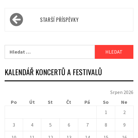
Navigace
STARŠÍ PŘÍSPĚVKY
pro
příspěvky
Vyhledávání
KALENDÁŘ KONCERTŮ A FESTIVALŮ
Srpen 2026
Po
Út
St
Čt
Pá
So
Ne
1
2
3
4
5
6
7
8
9
10
11
12
13
14
15
16