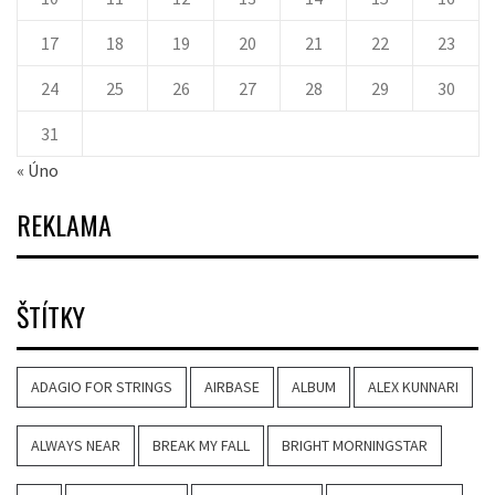
17
18
19
20
21
22
23
24
25
26
27
28
29
30
31
« Úno
REKLAMA
ŠTÍTKY
ADAGIO FOR STRINGS
AIRBASE
ALBUM
ALEX KUNNARI
ALWAYS NEAR
BREAK MY FALL
BRIGHT MORNINGSTAR