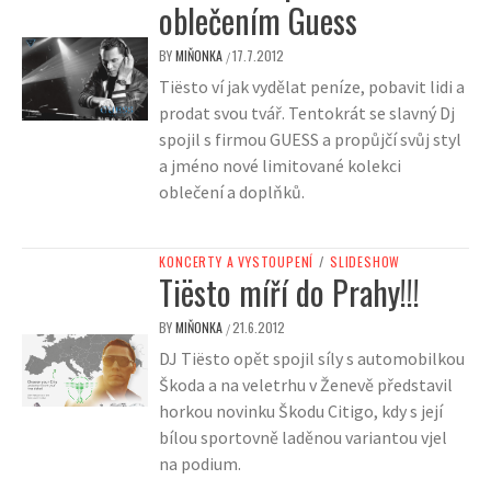
oblečením Guess
BY
MIŇONKA
17.7.2012
/
Tiësto ví jak vydělat peníze, pobavit lidi a
prodat svou tvář. Tentokrát se slavný Dj
spojil s firmou GUESS a propůjčí svůj styl
a jméno nové limitované kolekci
oblečení a doplňků.
KONCERTY A VYSTOUPENÍ
/
SLIDESHOW
Tiësto míří do Prahy!!!
BY
MIŇONKA
21.6.2012
/
DJ Tiësto opět spojil síly s automobilkou
Škoda a na veletrhu v Ženevě představil
horkou novinku Škodu Citigo, kdy s její
bílou sportovně laděnou variantou vjel
na podium.