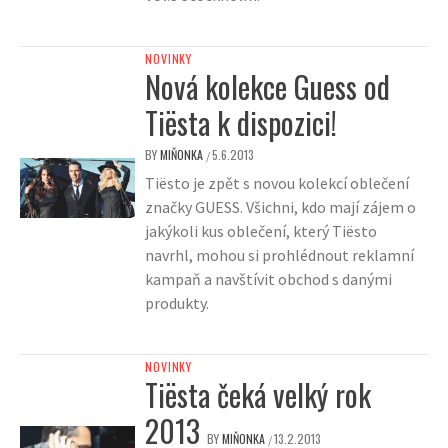
NOVINKY
Nová kolekce Guess od
Tiësta k dispozici!
BY
MIŇONKA
5.6.2013
/
Tiësto je zpět s novou kolekcí oblečení
značky GUESS. Všichni, kdo mají zájem o
jakýkoli kus oblečení, který Tiësto
navrhl, mohou si prohlédnout reklamní
kampaň a navštívit obchod s danými
produkty.
NOVINKY
Tiësta čeká velký rok
2013
BY
MIŇONKA
13.2.2013
/