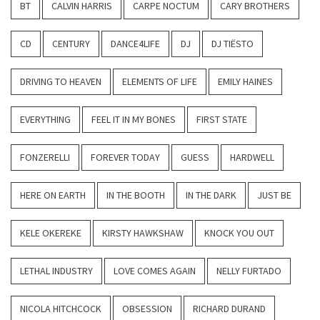
BT
CALVIN HARRIS
CARPE NOCTUM
CARY BROTHERS
CD
CENTURY
DANCE4LIFE
DJ
DJ TIËSTO
DRIVING TO HEAVEN
ELEMENTS OF LIFE
EMILY HAINES
EVERYTHING
FEEL IT IN MY BONES
FIRST STATE
FONZERELLI
FOREVER TODAY
GUESS
HARDWELL
HERE ON EARTH
IN THE BOOTH
IN THE DARK
JUST BE
KELE OKEREKE
KIRSTY HAWKSHAW
KNOCK YOU OUT
LETHAL INDUSTRY
LOVE COMES AGAIN
NELLY FURTADO
NICOLA HITCHCOCK
OBSESSION
RICHARD DURAND