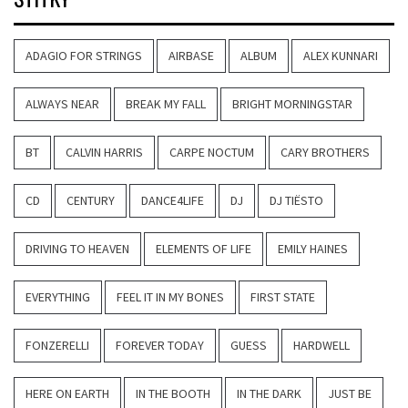
ADAGIO FOR STRINGS
AIRBASE
ALBUM
ALEX KUNNARI
ALWAYS NEAR
BREAK MY FALL
BRIGHT MORNINGSTAR
BT
CALVIN HARRIS
CARPE NOCTUM
CARY BROTHERS
CD
CENTURY
DANCE4LIFE
DJ
DJ TIËSTO
DRIVING TO HEAVEN
ELEMENTS OF LIFE
EMILY HAINES
EVERYTHING
FEEL IT IN MY BONES
FIRST STATE
FONZERELLI
FOREVER TODAY
GUESS
HARDWELL
HERE ON EARTH
IN THE BOOTH
IN THE DARK
JUST BE