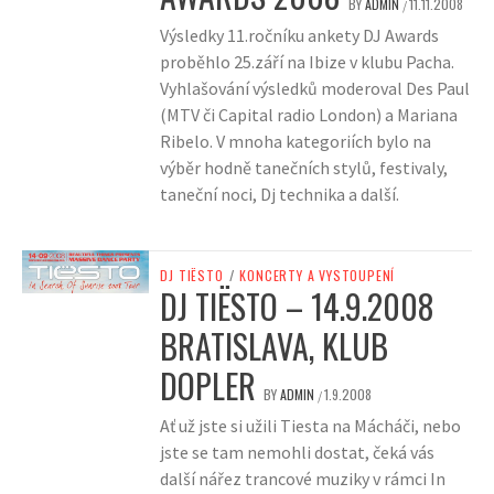
BY
ADMIN
11.11.2008
/
Výsledky 11.ročníku ankety DJ Awards
proběhlo 25.září na Ibize v klubu Pacha.
Vyhlašování výsledků moderoval Des Paul
(MTV či Capital radio London) a Mariana
Ribelo. V mnoha kategoriích bylo na
výběr hodně tanečních stylů, festivaly,
taneční noci, Dj technika a další.
DJ TIËSTO
/
KONCERTY A VYSTOUPENÍ
DJ TIËSTO – 14.9.2008
BRATISLAVA, KLUB
DOPLER
BY
ADMIN
1.9.2008
/
Ať už jste si užili Tiesta na Mácháči, nebo
jste se tam nemohli dostat, čeká vás
další nářez trancové muziky v rámci In