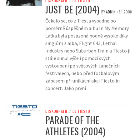
DISKOGRAFIE
/
DJ TIËSTO
JUST BE (2004)
BY
ADMIN
3.1.2008
/
Čekalo se, co z Tiësta vypadne po
poměrně úspěšném albu In My Memory.
Laťka byla posazená hodně vysoko díky
singlům z alba, Flight 643, Lethal
Industry nebo Suburban Train a Tiësto ji
stále sunul výše i pomocí svých
vystoupení po světových tanečních
festivalech, nebo před fotbalovým
zápasem při unikátní akci Tiësto in
concert. Jako první
DISKOGRAFIE
/
DJ TIËSTO
PARADE OF THE
ATHLETES (2004)