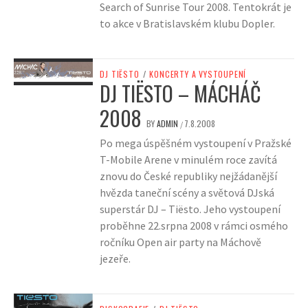
Search of Sunrise Tour 2008. Tentokrát je
to akce v Bratislavském klubu Dopler.
DJ TIËSTO
/
KONCERTY A VYSTOUPENÍ
DJ TIËSTO – MÁCHÁČ
2008
BY
ADMIN
7.8.2008
/
Po mega úspěšném vystoupení v Pražské
T-Mobile Arene v minulém roce zavítá
znovu do České republiky nejžádanější
hvězda taneční scény a světová DJská
superstár DJ – Tiësto. Jeho vystoupení
proběhne 22.srpna 2008 v rámci osmého
ročníku Open air party na Máchově
jezeře.