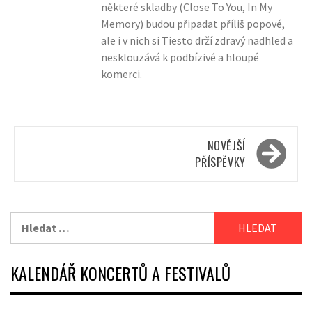
některé skladby (Close To You, In My
Memory) budou připadat příliš popové,
ale i v nich si Tiesto drží zdravý nadhled a
nesklouzává k podbízivé a hloupé
komerci.
Navigace
NOVĚJŠÍ
pro
PŘÍSPĚVKY
příspěvky
Vyhledávání
KALENDÁŘ KONCERTŮ A FESTIVALŮ