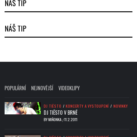
NÁŠ TIP
NÁŠ TIP
POPULÁRNÍ
NEJNOVĚJŠÍ
VIDEOKLIPY
DJ TIËSTO
/
KONCERTY A VYSTOUPENÍ
/
NOVINKY
DJ TIËSTO V BRNĚ
BY
MIŇONKA
11.2.2011
/