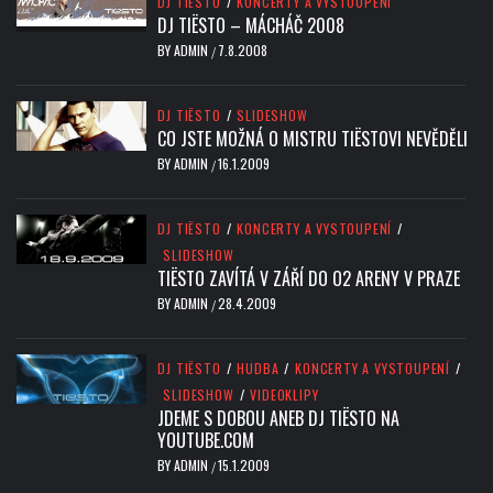
DJ TIËSTO
/
KONCERTY A VYSTOUPENÍ
DJ TIËSTO – MÁCHÁČ 2008
BY
ADMIN
7.8.2008
/
DJ TIËSTO
/
SLIDESHOW
CO JSTE MOŽNÁ O MISTRU TIËSTOVI NEVĚDĚLI
BY
ADMIN
16.1.2009
/
DJ TIËSTO
/
KONCERTY A VYSTOUPENÍ
/
SLIDESHOW
TIËSTO ZAVÍTÁ V ZÁŘÍ DO O2 ARENY V PRAZE
BY
ADMIN
28.4.2009
/
DJ TIËSTO
/
HUDBA
/
KONCERTY A VYSTOUPENÍ
/
SLIDESHOW
/
VIDEOKLIPY
JDEME S DOBOU ANEB DJ TIËSTO NA
YOUTUBE.COM
BY
ADMIN
15.1.2009
/