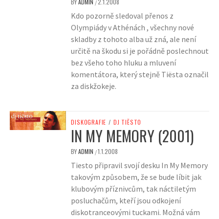
BY
ADMIN
2.1.2008
/
Kdo pozorně sledoval přenos z
Olympiády v Athénách , všechny nové
skladby z tohoto alba už zná, ale není
určitě na škodu si je pořádně poslechnout
bez všeho toho hluku a mluvení
komentátora, který stejně Tiësta označil
za diskžokeje.
DISKOGRAFIE
/
DJ TIËSTO
IN MY MEMORY (2001)
BY
ADMIN
1.1.2008
/
Tiesto připravil svojí desku In My Memory
takovým způsobem, že se bude líbit jak
klubovým příznivcům, tak náctiletým
posluchačům, kteří jsou odkojení
diskotranceovými tuckami. Možná vám