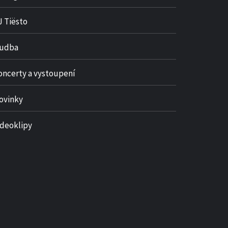
J Tiësto
udba
oncerty a vystoupení
ovinky
ideoklipy