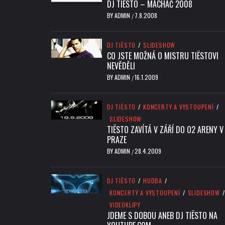
DJ TIËSTO – MÁCHÁČ 2008
BY
ADMIN
7.8.2008
/
DJ TIËSTO
/
SLIDESHOW
CO JSTE MOŽNÁ O MISTRU TIËSTOVI
NEVĚDĚLI
BY
ADMIN
16.1.2009
/
DJ TIËSTO
/
KONCERTY A VYSTOUPENÍ
/
SLIDESHOW
TIËSTO ZAVÍTÁ V ZÁŘÍ DO O2 ARENY V
PRAZE
BY
ADMIN
28.4.2009
/
DJ TIËSTO
/
HUDBA
/
KONCERTY A VYSTOUPENÍ
/
SLIDESHOW
/
VIDEOKLIPY
JDEME S DOBOU ANEB DJ TIËSTO NA