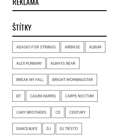
REKLAMA
ŠTÍTKY
ADAGIO FOR STRINGS
AIRBASE
ALBUM
ALEX KUNNARI
ALWAYS NEAR
BREAK MY FALL
BRIGHT MORNINGSTAR
BT
CALVIN HARRIS
CARPE NOCTUM
CARY BROTHERS
CD
CENTURY
DANCE4LIFE
DJ
DJ TIËSTO