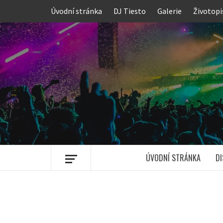
Skip
Úvodní stránka
DJ Tiesto
Galerie
Životopi
to
content
ÚVODNÍ STRÁNKA
DI