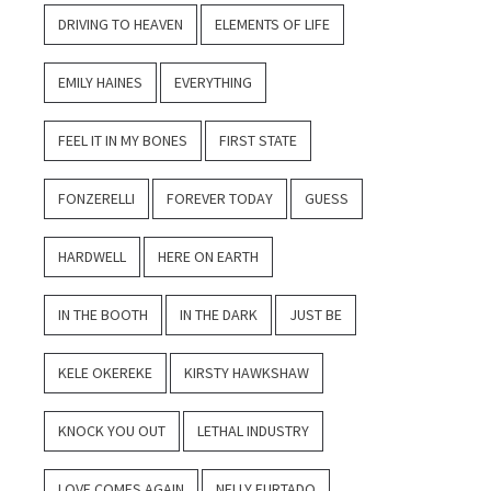
DRIVING TO HEAVEN
ELEMENTS OF LIFE
EMILY HAINES
EVERYTHING
FEEL IT IN MY BONES
FIRST STATE
FONZERELLI
FOREVER TODAY
GUESS
HARDWELL
HERE ON EARTH
IN THE BOOTH
IN THE DARK
JUST BE
KELE OKEREKE
KIRSTY HAWKSHAW
KNOCK YOU OUT
LETHAL INDUSTRY
LOVE COMES AGAIN
NELLY FURTADO