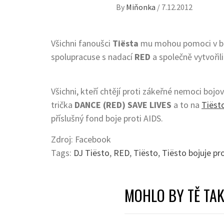
By
Miňonka
/
7.12.2012
Všichni fanoušci
Tiësta
mu mohou pomoci v boji
spolupracuse s nadací
RED
a společně vytvoři
Všichni, kteří chtějí proti zákeřné nemoci bo
trička
DANCE (RED) SAVE LIVES
a to na
Tiëst
příslušný fond boje proti AIDS.
Zdroj: Facebook
Tags:
DJ Tiësto
,
RED
,
Tiësto
,
Tiësto bojuje pr
MOHLO BY TĚ TAK