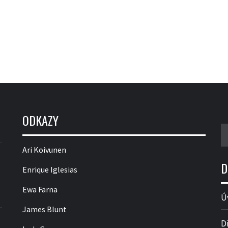
ODKAZY
V
Ari Koivunen
D
Enrique Iglesias
Ewa Farna
Ú
James Blunt
D