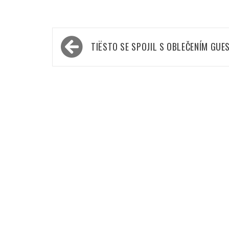
Navigace
TIËSTO SE SPOJIL S OBLEČENÍM GUE
pro
příspěvek