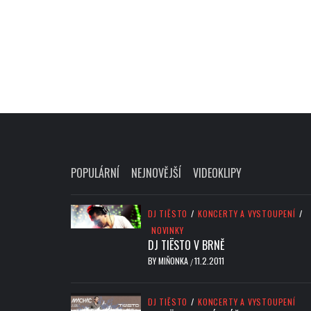
POPULÁRNÍ
NEJNOVĚJŠÍ
VIDEOKLIPY
DJ TIËSTO
/
KONCERTY A VYSTOUPENÍ
/
NOVINKY
DJ TIËSTO V BRNĚ
BY
MIŇONKA
11.2.2011
/
DJ TIËSTO
/
KONCERTY A VYSTOUPENÍ