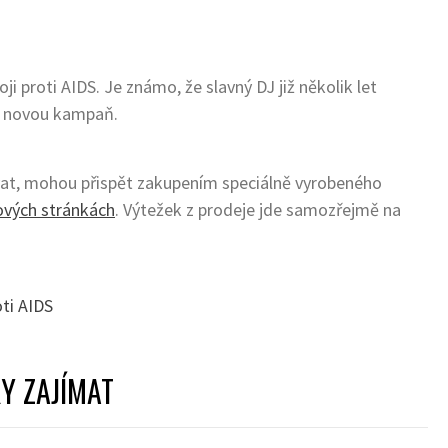
 proti AIDS. Je známo, že slavný DJ již několik let
li novou kampaň.
jovat, mohou přispět zakupením speciálně vyrobeného
ových stránkách
. Výtežek z prodeje jde samozřejmě na
oti AIDS
Y ZAJÍMAT