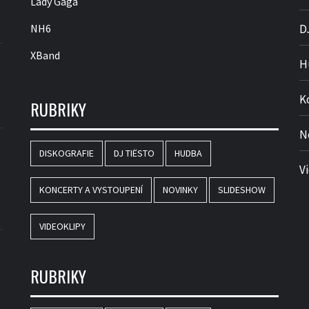
Lady Gaga
NH6
D
XBand
H
K
RUBRIKY
N
DISKOGRAFIE
DJ TIËSTO
HUDBA
V
KONCERTY A VYSTOUPENÍ
NOVINKY
SLIDESHOW
VIDEOKLIPY
RUBRIKY