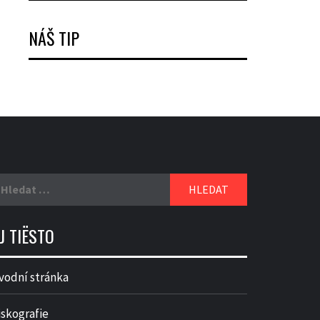
NÁŠ TIP
yhledávání
J TIËSTO
vodní stránka
iskografie