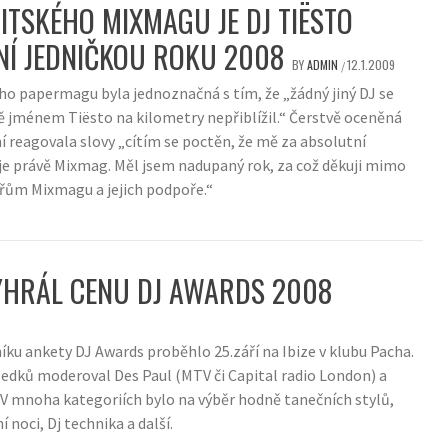
ITSKÉHO MIXMAGU JE DJ TIËSTO
Í JEDNIČKOU ROKU 2008
BY
ADMIN
12.1.2009
/
o papermagu byla jednoznačná s tím, že „žádný jiný DJ se
ě jménem Tiësto na kilometry nepřiblížil.“ Čerstvě oceněná
í reagovala slovy „cítím se poctěn, že mě za absolutní
je právě Mixmag. Měl jsem nadupaný rok, za což děkuji mimo
ářům Mixmagu a jejich podpoře.“
YHRÁL CENU DJ AWARDS 2008
íku ankety DJ Awards proběhlo 25.září na Ibize v klubu Pacha.
ledků moderoval Des Paul (MTV či Capital radio London) a
 V mnoha kategoriích bylo na výběr hodně tanečních stylů,
í noci, Dj technika a další.