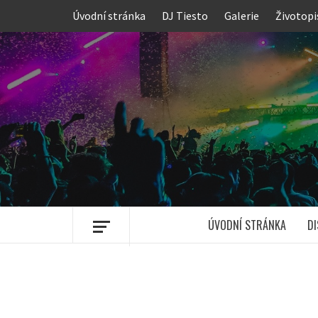
Skip
Úvodní stránka
DJ Tiesto
Galerie
Životopi
to
content
ÚVODNÍ STRÁNKA
DI