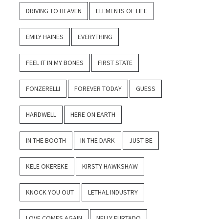
DRIVING TO HEAVEN
ELEMENTS OF LIFE
EMILY HAINES
EVERYTHING
FEEL IT IN MY BONES
FIRST STATE
FONZERELLI
FOREVER TODAY
GUESS
HARDWELL
HERE ON EARTH
IN THE BOOTH
IN THE DARK
JUST BE
KELE OKEREKE
KIRSTY HAWKSHAW
KNOCK YOU OUT
LETHAL INDUSTRY
LOVE COMES AGAIN
NELLY FURTADO