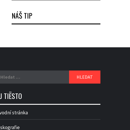
NÁŠ TIP
yhledávání
J TIËSTO
vodní stránka
iskografie