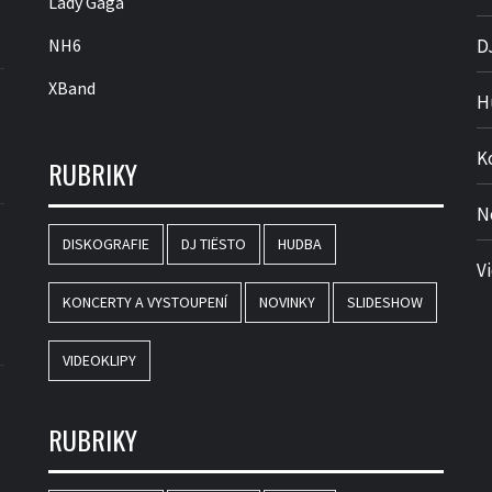
Lady Gaga
NH6
D
XBand
H
K
RUBRIKY
N
DISKOGRAFIE
DJ TIËSTO
HUDBA
V
KONCERTY A VYSTOUPENÍ
NOVINKY
SLIDESHOW
VIDEOKLIPY
RUBRIKY