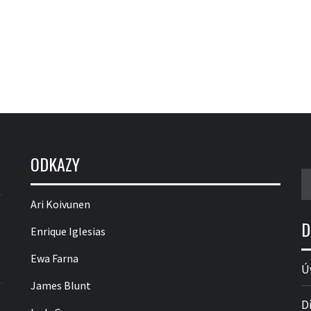
ODKAZY
V
Ari Koivunen
D
Enrique Iglesias
Ewa Farna
Ú
James Blunt
D