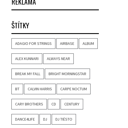
REKLAMA
ŠTÍTKY
ADAGIO FOR STRINGS
AIRBASE
ALBUM
ALEX KUNNARI
ALWAYS NEAR
BREAK MY FALL
BRIGHT MORNINGSTAR
BT
CALVIN HARRIS
CARPE NOCTUM
CARY BROTHERS
CD
CENTURY
DANCE4LIFE
DJ
DJ TIËSTO