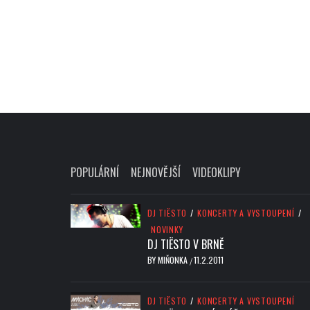
POPULÁRNÍ
NEJNOVĚJŠÍ
VIDEOKLIPY
DJ TIËSTO
/
KONCERTY A VYSTOUPENÍ
/
NOVINKY
DJ TIËSTO V BRNĚ
BY
MIŇONKA
11.2.2011
/
DJ TIËSTO
/
KONCERTY A VYSTOUPENÍ