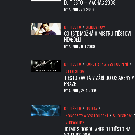
DJ TIËSTO – MÁCHÁČ 2008
BY
ADMIN
7.8.2008
/
DJ TIËSTO
/
SLIDESHOW
CO JSTE MOŽNÁ O MISTRU TIËSTOVI
NEVĚDĚLI
BY
ADMIN
16.1.2009
/
DJ TIËSTO
/
KONCERTY A VYSTOUPENÍ
/
SLIDESHOW
TIËSTO ZAVÍTÁ V ZÁŘÍ DO O2 ARENY V
PRAZE
BY
ADMIN
28.4.2009
/
DJ TIËSTO
/
HUDBA
/
KONCERTY A VYSTOUPENÍ
/
SLIDESHOW
/
VIDEOKLIPY
JDEME S DOBOU ANEB DJ TIËSTO NA