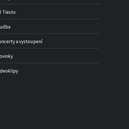
J Tiësto
udba
oncerty a vystoupení
ovinky
ideoklipy