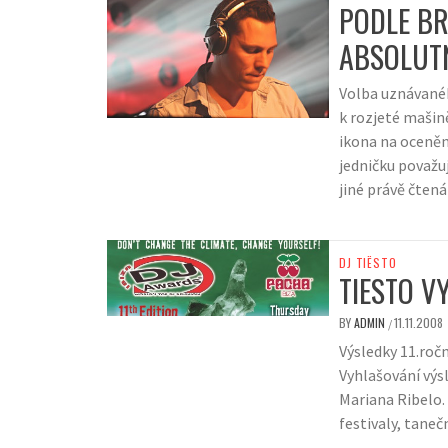
PODLE BR
ABSOLUTN
Volba uznávanéh
k rozjeté mašin
ikona na oceněn
jedničku považu
jiné právě čten
DJ TIËSTO
TIESTO V
BY
ADMIN
11.11.2008
/
Výsledky 11.ročn
Vyhlašování výs
Mariana Ribelo.
festivaly, tanečn