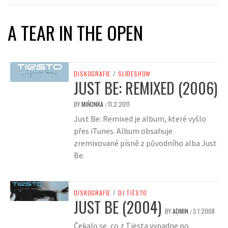
A TEAR IN THE OPEN
DISKOGRAFIE
/
SLIDESHOW
JUST BE: REMIXED (2006)
BY
MIŇONKA
11.2.2011
/
Just Be: Remixed je album, které vyšlo
přes iTunes. Album obsahuje
zremixované písně z původního alba Just
Be.
DISKOGRAFIE
/
DJ TIËSTO
JUST BE (2004)
BY
ADMIN
3.1.2008
/
Čekalo se, co z Tiësta vypadne po