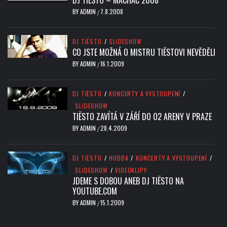
DJ TIËSTO – MÁCHÁČ 2008
BY
ADMIN
7.8.2008
/
DJ TIËSTO
/
SLIDESHOW
CO JSTE MOŽNÁ O MISTRU TIËSTOVI NEVĚDĚLI
BY
ADMIN
16.1.2009
/
DJ TIËSTO
/
KONCERTY A VYSTOUPENÍ
/
SLIDESHOW
TIËSTO ZAVÍTÁ V ZÁŘÍ DO O2 ARENY V PRAZE
BY
ADMIN
28.4.2009
/
DJ TIËSTO
/
HUDBA
/
KONCERTY A VYSTOUPENÍ
/
SLIDESHOW
/
VIDEOKLIPY
JDEME S DOBOU ANEB DJ TIËSTO NA
YOUTUBE.COM
BY
ADMIN
15.1.2009
/