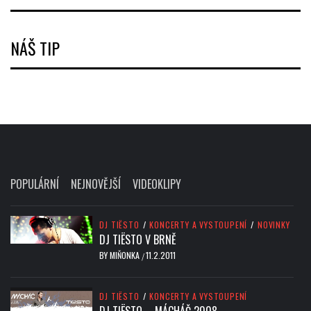
NÁŠ TIP
POPULÁRNÍ
NEJNOVĚJŠÍ
VIDEOKLIPY
DJ TIËSTO
/
KONCERTY A VYSTOUPENÍ
/
NOVINKY
DJ TIËSTO V BRNĚ
BY
MIŇONKA
11.2.2011
/
DJ TIËSTO
/
KONCERTY A VYSTOUPENÍ