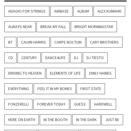
ADAGIO FOR STRINGS
AIRBASE
ALBUM
ALEX KUNNARI
ALWAYS NEAR
BREAK MY FALL
BRIGHT MORNINGSTAR
BT
CALVIN HARRIS
CARPE NOCTUM
CARY BROTHERS
CD
CENTURY
DANCE4LIFE
DJ
DJ TIËSTO
DRIVING TO HEAVEN
ELEMENTS OF LIFE
EMILY HAINES
EVERYTHING
FEEL IT IN MY BONES
FIRST STATE
FONZERELLI
FOREVER TODAY
GUESS
HARDWELL
HERE ON EARTH
IN THE BOOTH
IN THE DARK
JUST BE